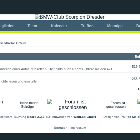
tglieder
Team
Kalender
Treffen
Mototipp
B
ichtliche Urteile
Bei
519
B
rbeiten eurer Autos reinsetzen. Hier gibts auch Rechts-Urteile mit den AZ!
258
B
chte lesen und einstellen.
G
keine neuen
Forum ist
Beiträge
geschlossen
software:
Burning Board 2.3.6 pl2
, entwickelt von
WoltLab GmbH
-
Design von
Philipp Mei
Spenden
|
Impressum