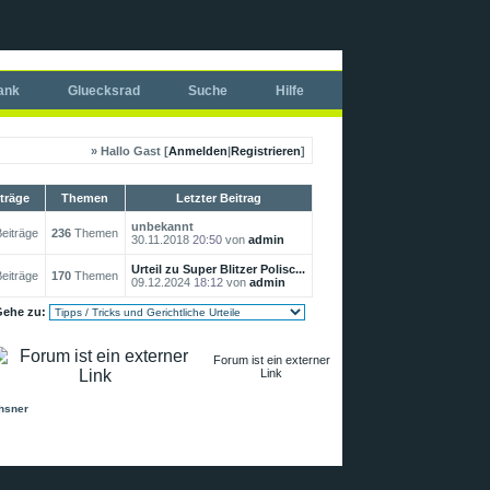
ank
Gluecksrad
Suche
Hilfe
» Hallo Gast [
Anmelden
|
Registrieren
]
träge
Themen
Letzter Beitrag
unbekannt
eiträge
236
Themen
30.11.2018
20:50
von
admin
Urteil zu Super Blitzer Polisc...
eiträge
170
Themen
09.12.2024
18:12
von
admin
ehe zu:
Forum ist ein externer
Link
chsner