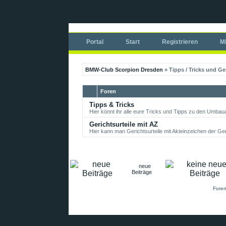
Portal
Start
Registrieren
Mi
BMW-Club Scorpion Dresden
» Tipps / Tricks und Ger
Foren
Tipps & Tricks
Hier könnt ihr alle eure Tricks und Tipps zu den Umbaua
Gerichtsurteile mit AZ
Hier kann man Gerichtsurteile mit Akteinzeichen der Geri
neue
Beiträge
Foren