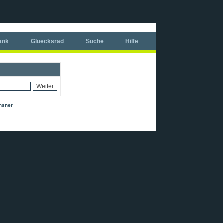
ank
Gluecksrad
Suche
Hilfe
chsner