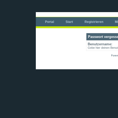
Portal
Start
Registrieren
Mi
Passwort vergess
Benutzername:
Gebe hier deinen Benut
Foren