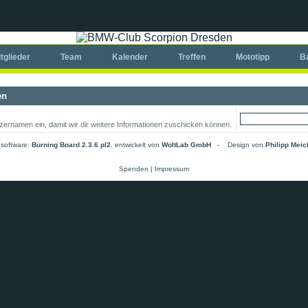
tglieder
Team
Kalender
Treffen
Mototipp
B
en
zernamen ein, damit wir dir weitere Informationen zuschicken können.
software:
Burning Board 2.3.6 pl2
, entwickelt von
WoltLab GmbH
-
Design von
Philipp Mei
Spenden
|
Impressum