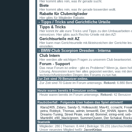
Hier kommt alles rein, was ihr gerade sucht.
Biete
Hier kommt alles rein, was ihr gerade loswerden wollt.
Rabatte für Clubmitglieder
Hier gibts für Mitglieder Rabatte.
-
Tipps / Tricks und Gerichtliche Urteile
Tipps & Tricks
Hier könnt ihr alle eure Tricks und Tipps zu den Umbauarbeiten 
reinsetzen. Hier gibts auch Rechts-Urteile mit den AZ!
Gerichtsurteile mit AZ
Hier kann man Gerichtsurteile mit Akteinzeichen der Gerichte le
einstellen.
-
BMW-Club Scorpion Dresden - Interna
Club Intern
Hier werden alle wichtigen Fragen zu unserem Club beantwortet.
Forum - Support
Das neue Forum ist online - gibt es Probleme? Wenn ja, dann holt
Lösung. Ansonsten kann hier alles gepostet werden, was mit den
technisch/funktionellen Dingen des Forums zu tun hat.
Zur Zeit sind 70 Benutzer online.
Zur Zeit sind 70 Gäste im Forum unterwegs.
Rekord:
6.880 Ben
Heute waren bereits 0 Benutzer online.
Heute waren bereits im Forum unterwegs.
Rekord:
42 Benutzer
Raubüberfall - Folgende User haben das Spiel aktiviert!
Klara2405
,
Zidaru
,
Sandy-S
,
Holleausdd
,
Mav41
,
ccnacht
,
Frea
petra
,
Robbyk
,
Thomas
,
admin
,
bmwe46
,
Der_KHAN
,
bjoern
,
Ba
Dreams-Tuning
,
Street Pirate
,
veit-dd
,
Bommel
,
string-emil
,
seb-
Martin84
,
e90_black/green
,
SummerQueen
,
Der Schakal
,
Rocka
E46_Coupe
,
Alpina B10
,
M3ALEX
,
Drama Queen
,
Manu
,
kreuzs
Statistik
lexy84
,
ogolny
,
BMWe30
,
Columbus101
,
Reaper
,
Cruizzzer
,
Nor
Mitglieder: 280 | Themen: 8.444 | Beiträge: 55.231 (durchschnittl
BMWjunge
,
Daniel
,
Z4 Co-Pilotin
,
1502
,
murmeltier008
,
Dave
,
E3
Unser neuestes Mitglied heißt:
JavonKinlaw
.