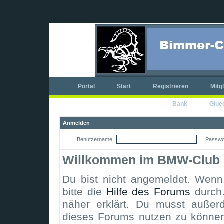
Portal
Start
Registrieren
Mitg
Bank
Glue
Anmelden
Benutzername:
Passwo
Willkommen im BMW-Club 
Du bist nicht angemeldet. Wenn d
bitte die
Hilfe des Forums
durch.
näher erklärt. Du musst außerd
dieses Forums nutzen zu könne