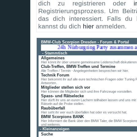
dich zu registrieren oder
i
Registrierungsprozess. Um Beit
das dich interessiert. Falls du 
kannst du dich
hier
anmelden.
BMW-Club Scorpion Dresden - Forum & Portal
24h Nürburgring Party zusammen am 1
-
Stammtisch
Allgemeines
Hier könnt ihr über unsere gemeinsame Leidenschaft diskutieren
Club-Treffen, BMW-Treffen und Termine
Alle Treffen / Termin - Angelegenheiten besprechen wir hier.
Technik Forum
Hier bekommt ihr auf alle eure technischen Fragen oder Tuning 
Antworten.
Mitglieder stellen sich vor
Hier können die Mitglieder sich und ihre Fahrzeuge vorstellen.
Spass- und Rätselecke
Hier dürft ihr uns an euren Lachern teilhaben lassen und uns mit k
Rätseln auf die Probe stellen.
Raubüberfall
Hier seht ihr wer euch überfallen hat oder es versucht hat.
BMW Scorpions BANK
Hier Informiert die Bank über den BMW Taler, die BMW Scorpion
und weiteres.
-
Kleinanzeigen
Suche