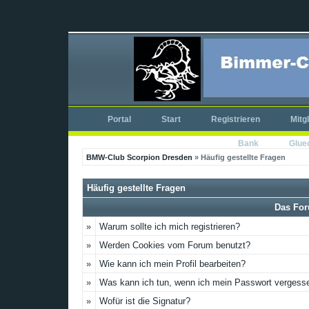
Portal
Start
Registrieren
Mitg
Bank
Glue
BMW-Club Scorpion Dresden
» Häufig gestellte Fragen
Häufig gestellte Fragen
Das For
»
Warum sollte ich mich registrieren?
»
Werden Cookies vom Forum benutzt?
»
Wie kann ich mein Profil bearbeiten?
»
Was kann ich tun, wenn ich mein Passwort vergess
»
Wofür ist die Signatur?