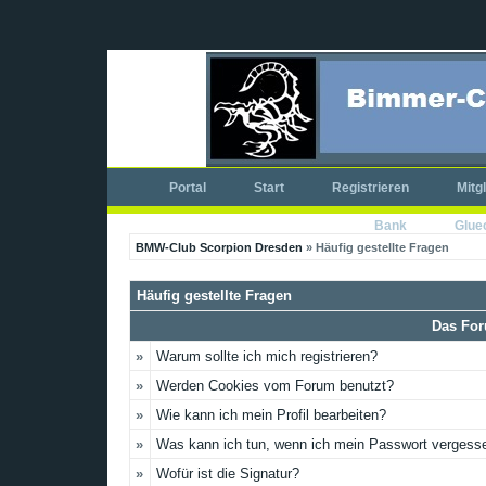
Portal
Start
Registrieren
Mitg
Bank
Glue
BMW-Club Scorpion Dresden
» Häufig gestellte Fragen
Häufig gestellte Fragen
Das For
»
Warum sollte ich mich registrieren?
»
Werden Cookies vom Forum benutzt?
»
Wie kann ich mein Profil bearbeiten?
»
Was kann ich tun, wenn ich mein Passwort vergess
»
Wofür ist die Signatur?