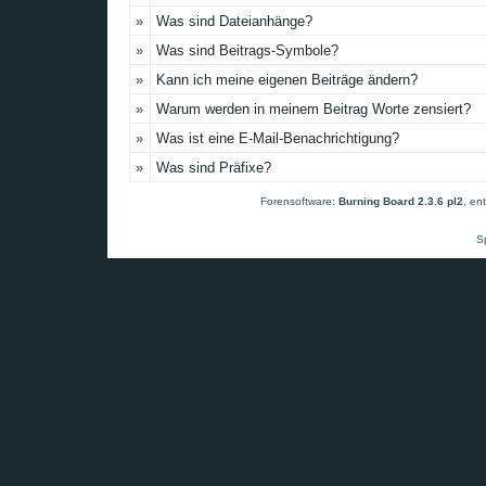
»
Was sind Dateianhänge?
»
Was sind Beitrags-Symbole?
»
Kann ich meine eigenen Beiträge ändern?
»
Warum werden in meinem Beitrag Worte zensiert?
»
Was ist eine E-Mail-Benachrichtigung?
»
Was sind Präfixe?
Forensoftware:
Burning Board 2.3.6 pl2
, en
S