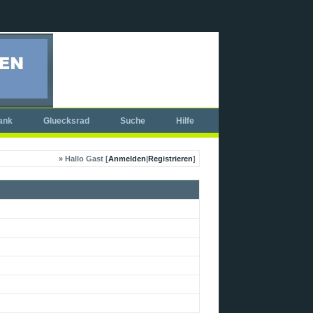
ank
Gluecksrad
Suche
Hilfe
» Hallo Gast [
Anmelden
|
Registrieren
]