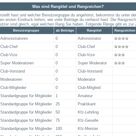
Was sind Rangtitel und Rangzeichen?
rstellt hast und welcher Benutzergruppe du angehörst, bekommst du unter d
en ersten Eindruck liefern, wie viele Beiträge du verfasst hast. Die Rangzeic
utzer sind gleich, egal welchen Rang Sie haben. Folgende Ränge gibt es zur Z
Benutzergruppe
ab Beiträge
Rangtitel
Rangzeichen
Administratoren
0
Administrator
Club-Chef
0
Club-Chef
Club-Vize
0
Club-Vize
Super Moderatoren
0
Super Moderator
Club-Vorstand
0
Club-Vorstand
Moderatoren
0
Moderator
Club-Mitglieder
0
Club-Mitglied
Standardgruppe für Mitglieder
1
Amateur
Standardgruppe für Mitglieder
25
Praktikant
Standardgruppe für Mitglieder
50
Kfz-Lehrling
Standardgruppe für Mitglieder
75
Kfz-Geselle
Standardgruppe für Mitglieder
100
Kfz-Meister