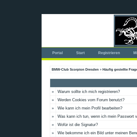
Portal
Start
Registrieren
Mi
BMW-Club Scorpion Dresden
»
Häufig gestellte Frag
»
Warum sollte ich mich registrieren?
»
Werden Cookies vom Forum benutzt?
»
Wie kann ich mein Profil bearbeiten?
»
Was kann ich tun, wenn ich mein Passwort 
»
Wofür ist die Signatur?
»
Wie bekomme ich ein Bild unter meinen Be