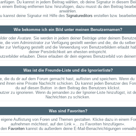
anfügen. Du kannst in jedem Beitrag wählen, ob deine Signatur in diesem Beit
 einem Beitrag entfernen bzw. hinzufügen, dazu musst du den Beitrag bearbei
anwählen.
u kannst deine Signatur mit Hilfe des
Signatureditors
erstellen bzw. bearbeite
Wie bekomme ich ein Bild unter meinen Benutzernamen?
ilder
oder
Avatare
. Sie werden in jedem deiner Beiträge unter deinem Benutz
ie, die vom Administrator zur Verfügung gestellt werden und die, die du selbe
lder zur Verfügung gestellt und die Verwendung von Benutzerbildern erlaubt h
deiner Persönlichkeit am ehesten entspricht.
utzerbilder erlauben. Diese erlauben dir dein eigenes Benutzerbild von dein
Was ist die Freunde-Liste und die Ignorierliste?
de, die du dir auf dem Forum gemacht hast, auflisten und speichern. Wenn du
nd ihnen eine Private Nachricht schicken. Du kannst jeden Benutzer des For
du auf diesen Button
in dem Beitrag des Benutzers klickst.
utzer zu ignorieren. Wenn du jemanden zu der Ignorier-Liste hinzufügst, ist de
Nachrichten zu schicken.
Was sind Favoriten?
ne eigene Auflistung von Foren und Themen gestalten. Klicke dazu in einem F
aufnehmen möchtest, auf den Link »... zu Favoriten hinzufügen«.
 den
Favoriten
kannst du außerdem deine E-Mail-Benachrichtigungen verwalt