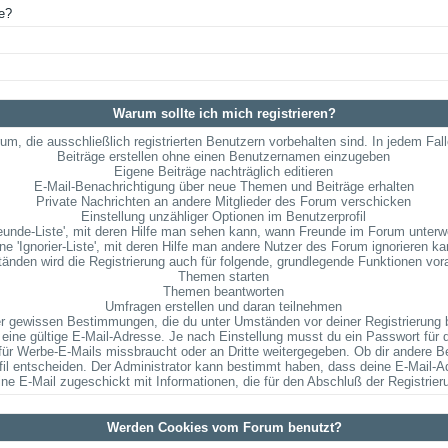
te?
Warum sollte ich mich registrieren?
m, die ausschließlich registrierten Benutzern vorbehalten sind. In jedem Fal
Beiträge erstellen ohne einen Benutzernamen einzugeben
Eigene Beiträge nachträglich editieren
E-Mail-Benachrichtigung über neue Themen und Beiträge erhalten
Private Nachrichten an andere Mitglieder des Forum verschicken
Einstellung unzähliger Optionen im Benutzerprofil
eunde-Liste', mit deren Hilfe man sehen kann, wann Freunde im Forum unterw
ne 'Ignorier-Liste', mit deren Hilfe man andere Nutzer des Forum ignorieren k
änden wird die Registrierung auch für folgende, grundlegende Funktionen vor
Themen starten
Themen beantworten
Umfragen erstellen und daran teilnehmen
 aber gewissen Bestimmungen, die du unter Umständen vor deiner Registrierung 
eine gültige E-Mail-Adresse. Je nach Einstellung musst du ein Passwort für
 für Werbe-E-Mails missbraucht oder an Dritte weitergegeben. Ob dir andere 
fil entscheiden. Der Administrator kann bestimmt haben, dass deine E-Mail-Ad
eine E-Mail zugeschickt mit Informationen, die für den Abschluß der Registrier
Werden Cookies vom Forum benutzt?