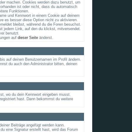
abler machen. Cookies werden dazu benutzt, um
vorhanden ist oder nicht, dass du automatisch
tere Funktionen.
rname und Kennwort in einem Cookie auf deinem
re es besser diese Option nicht zu aktivieren.
meldet bleibst, während du die Foren besuchst.
t jedem Link, auf den du klickst, mitversendet.
er benutzt.
llungen auf
dieser Seite
änderst.
d bis auf deinen Benutzernamen im Profil ändern.
nnst du auch den Administrator bitten, deinen
t ist, wo du dein Kennwort eingeben musst.
egistriert hast. Dann bekommst du weitere
 deiner Beiträge angefügt werden kann.
du eine Signatur erstellt hast, wird das Forum