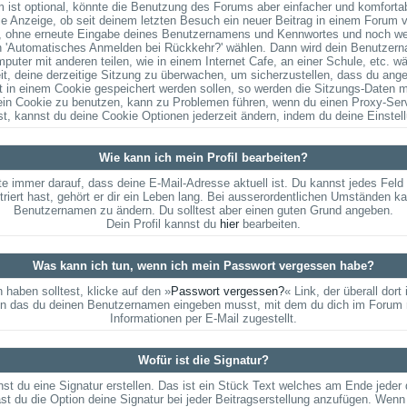
ist optional, könnte die Benutzung des Forums aber einfacher und komfort
ie Anzeige, ob seit deinem letzten Besuch ein neuer Beitrag in einem Forum 
, ohne erneute Eingabe deines Benutzernamens und Kennwortes und noch wei
ion 'Automatisches Anmelden bei Rückkehr?' wählen. Dann wird dein Benutze
uter mit anderen teilen, wie in einem Internet Cafe, an einer Schule, etc. wä
t, deine derzeitige Sitzung zu überwachen, um sicherzustellen, dass du ange
 in einem Cookie gespeichert werden sollen, so werden die Sitzungs-Daten mi
ein Cookie zu benutzen, kann zu Problemen führen, wenn du einen Proxy-Serv
st, kannst du deine Cookie Optionen jederzeit ändern, indem du deine Einste
Wie kann ich mein Profil bearbeiten?
Achte immer darauf, dass deine E-Mail-Adresse aktuell ist. Du kannst jedes Fel
ert hast, gehört er dir ein Leben lang. Bei ausserordentlichen Umständen ka
Benutzernamen zu ändern. Du solltest aber einen guten Grund angeben.
Dein Profil kannst du
hier
bearbeiten.
Was kann ich tun, wenn ich mein Passwort vergessen habe?
haben solltest, klicke auf den »
Passwort vergessen?
« Link, der überall dor
in das du deinen Benutzernamen eingeben musst, mit dem du dich im Forum r
Informationen per E-Mail zugestellt.
Wofür ist die Signatur?
nst du eine Signatur erstellen. Das ist ein Stück Text welches am Ende jeder
st du die Option deine Signatur bei jeder Beitragserstellung anzufügen. Wenn 