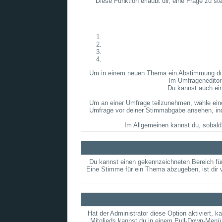
Diese Funktion erlaubt dir, eine Frage zu 
Um in einem neuen Thema ein Abstimmung durch
Im Umfrageneditor 
Du kannst auch ein
Um an einer Umfrage teilzunehmen, wähle eine
Umfrage vor deiner Stimmabgabe ansehen, indem
Im Allgemeinen kannst du, sobald 
Du kannst einen gekennzeichneten Bereich für
Eine Stimme für ein Thema abzugeben, ist dir 
Hat der Administrator diese Option aktiviert, 
Mitglieds kannst du in einem Pull-Down-Menü