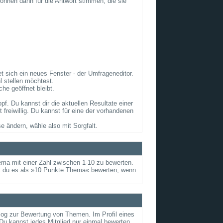
önnen dann für die Antwort stimmen, die sie
 sich ein neues Fenster - der Umfrageneditor.
 stellen möchtest.
he geöffnet bleibt.
. Du kannst dir die aktuellen Resultate einer
reiwillig. Du kannst für eine der vorhandenen
e ändern, wähle also mit Sorgfalt.
ema mit einer Zahl zwischen 1-10 zu bewerten.
nst du es als »10 Punkte Thema« bewerten, wenn
alog zur Bewertung von Themen. Im Profil eines
u kannst jedes Mitglied nur einmal bewerten.