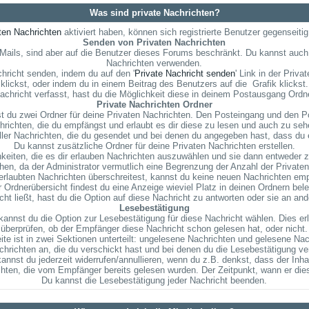
Was sind private Nachrichten?
ten Nachrichten
aktiviert haben, können sich registrierte Benutzer gegenseiti
Senden von Privaten Nachrichten
E-Mails, sind aber auf die Benutzer dieses Forums beschränkt. Du kannst auch
Nachrichten verwenden.
hricht senden, indem du auf den '
Private Nachricht senden
' Link in der Priv
klickst, oder indem du in einem Beitrag des Benutzers auf die
Grafik klickst.
chricht verfasst, hast du die Möglichkeit diese in deinem Postausgang Ordn
Private Nachrichten Ordner
 du zwei Ordner für deine Privaten Nachrichten. Den Posteingang und den P
richten, die du empfängst und erlaubt es dir diese zu lesen und auch zu sehe
ller Nachrichten, die du gesendet und bei denen du angegeben hast, dass du 
Du kannst zusätzliche Ordner für deine Privaten Nachrichten erstellen.
eiten, die es dir erlauben Nachrichten auszuwählen und sie dann entweder zu
en, da der Administrator vermutlich eine Begrenzung der Anzahl der Privaten N
rlaubten Nachrichten überschreitest, kannst du keine neuen Nachrichten empfa
r Ordnerübersicht findest du eine Anzeige wieviel Platz in deinen Ordnern beleg
t ließt, hast du die Option auf diese Nachricht zu antworten oder sie an and
Lesebestätigung
annst du die Option zur Lesebestätigung für diese Nachricht wählen. Dies er
überprüfen, ob der Empfänger diese Nachricht schon gelesen hat, oder nicht.
ite ist in zwei Sektionen unterteilt: ungelesene Nachrichten und gelesene Nac
chrichten an, die du verschickt hast und bei denen du die Lesebestätigung ve
nnst du jederzeit widerrufen/annullieren, wenn du z.B. denkst, dass der Inhalt
chten, die vom Empfänger bereits gelesen wurden. Der Zeitpunkt, wann er die
Du kannst die Lesebestätigung jeder Nachricht beenden.