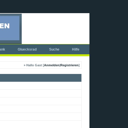
ank
Gluecksrad
Suche
Hilfe
» Hallo Gast [
Anmelden
|
Registrieren
]