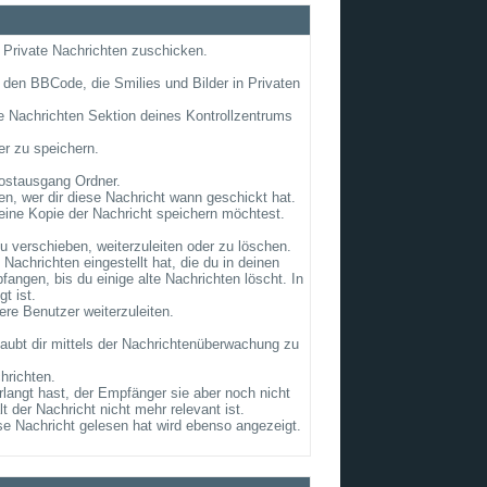
g Private Nachrichten zuschicken.
 den BBCode, die Smilies und Bilder in Privaten
ate Nachrichten Sektion deines Kontrollzentrums
er zu speichern.
ostausgang Ordner.
n, wer dir diese Nachricht wann geschickt hat.
eine Kopie der Nachricht speichern möchtest.
 verschieben, weiterzuleiten oder zu löschen.
achrichten eingestellt hat, die du in deinen
ngen, bis du einige alte Nachrichten löscht. In
t ist.
ere Benutzer weiterzuleiten.
laubt dir mittels der Nachrichtenüberwachung zu
hrichten.
rlangt hast, der Empfänger sie aber noch nicht
 der Nachricht nicht mehr relevant ist.
se Nachricht gelesen hat wird ebenso angezeigt.