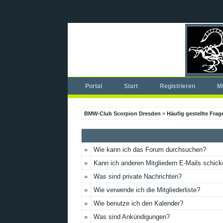
Portal
Start
Registrieren
Mi
BMW-Club Scorpion Dresden
»
Häufig gestellte Frag
»
Wie kann ich das Forum durchsuchen?
»
Kann ich anderen Mitgliedern E-Mails schic
»
Was sind private Nachrichten?
»
Wie verwende ich die Mitgliederliste?
»
Wie benutze ich den Kalender?
»
Was sind Ankündigungen?