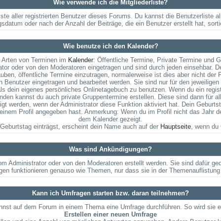
Wie verwende ich die Mitgliederliste?
iste aller registrierten Benutzer dieses Forums. Du kannst die Benutzerlist
gsdatum oder nach der Anzahl der Beiträge, die ein Benutzer erstellt hat, sorti
Wie benutze ich den Kalender?
i Arten von Terminen im
Kalender
: Öffentliche Termine, Private Termine und 
or oder von den Moderatoren eingetragen und sind durch jeden einsehbar. D
auben, öffentliche Termine einzutragen, normalerweise ist dies aber nicht der F
 Benutzer eingetragen und bearbeitet werden. Sie sind nur für den jeweiligen 
als dein eigenes persönliches Onlinetagebuch zu benutzen. Wenn du ein regist
den kannst du auch private Gruppentermine erstellen. Diese sind dann für all
 werden, wenn der Administrator diese Funktion aktiviert hat. Dein Geburts
nem Profil angegeben hast. Anmerkung: Wenn du im Profil nicht das Jahr deine
dem Kalender gezeigt.
Geburtstag einträgst, erscheint dein Name auch auf der
Hauptseite
, wenn du 
Was sind Ankündigungen?
om Administrator oder von den Moderatoren erstellt werden. Sie sind dafür g
gen funktionieren genauso wie Themen, nur dass sie in der Themenauflistung
Kann ich Umfragen starten bzw. daran teilnehmen?
nst auf dem Forum in einem Thema eine Umfrage durchführen. So wird sie ers
Erstellen einer neuen Umfrage