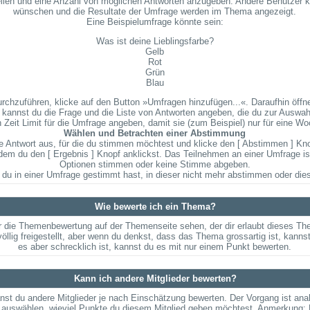
stellen und eine Anzahl von möglichen Antworten anzugeben. Andere Benutzer k
wünschen und die Resultate der Umfrage werden im Thema angezeigt.
Eine Beispielumfrage könnte sein:
Was ist deine Lieblingsfarbe?
Gelb
Rot
Grün
Blau
zuführen, klicke auf den Button »Umfragen hinzufügen...«. Daraufhin öffnet
kannst du die Frage und die Liste von Antworten angeben, die du zur Auswahl
 Zeit Limit für die Umfrage angeben, damit sie (zum Beispiel) nur für eine Woc
Wählen und Betrachten einer Abstimmung
 Antwort aus, für die du stimmen möchtest und klicke den [ Abstimmen ] Knopf
 du den [ Ergebnis ] Knopf anklickst. Das Teilnehmen an einer Umfrage ist f
Optionen stimmen oder keine Stimme abgeben.
du in einer Umfrage gestimmt hast, in dieser nicht mehr abstimmen oder dies
Wie bewerte ich ein Thema?
 die Themenbewertung auf der Themenseite sehen, der dir erlaubt dieses Th
völlig freigestellt, aber wenn du denkst, dass das Thema grossartig ist, kan
es aber schrecklich ist, kannst du es mit nur einem Punkt bewerten.
Kann ich andere Mitglieder bewerten?
kanst du andere Mitglieder je nach Einschätzung bewerten. Der Vorgang ist an
 auswählen, wieviel Punkte du diesem Mitglied geben möchtest. Anmerkung: D