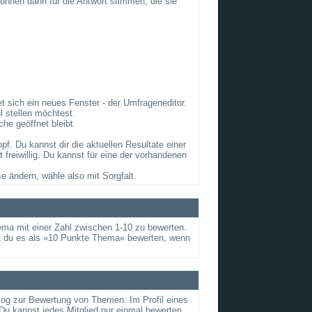
önnen dann für die Antwort stimmen, die sie
 sich ein neues Fenster - der Umfrageneditor.
 stellen möchtest.
he geöffnet bleibt.
. Du kannst dir die aktuellen Resultate einer
reiwillig. Du kannst für eine der vorhandenen
e ändern, wähle also mit Sorgfalt.
ema mit einer Zahl zwischen 1-10 zu bewerten.
nst du es als »10 Punkte Thema« bewerten, wenn
alog zur Bewertung von Themen. Im Profil eines
u kannst jedes Mitglied nur einmal bewerten.