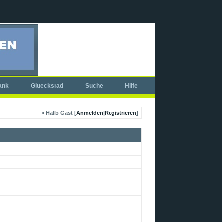
ank
Gluecksrad
Suche
Hilfe
» Hallo Gast [
Anmelden
|
Registrieren
]