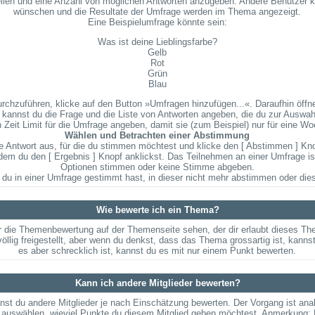
stellen und eine Anzahl von möglichen Antworten anzugeben. Andere Benutzer k
wünschen und die Resultate der Umfrage werden im Thema angezeigt.
Eine Beispielumfrage könnte sein:
Was ist deine Lieblingsfarbe?
Gelb
Rot
Grün
Blau
zuführen, klicke auf den Button »Umfragen hinzufügen...«. Daraufhin öffnet
kannst du die Frage und die Liste von Antworten angeben, die du zur Auswahl
 Zeit Limit für die Umfrage angeben, damit sie (zum Beispiel) nur für eine Woc
Wählen und Betrachten einer Abstimmung
 Antwort aus, für die du stimmen möchtest und klicke den [ Abstimmen ] Knopf
 du den [ Ergebnis ] Knopf anklickst. Das Teilnehmen an einer Umfrage ist f
Optionen stimmen oder keine Stimme abgeben.
du in einer Umfrage gestimmt hast, in dieser nicht mehr abstimmen oder dies
Wie bewerte ich ein Thema?
 die Themenbewertung auf der Themenseite sehen, der dir erlaubt dieses Th
völlig freigestellt, aber wenn du denkst, dass das Thema grossartig ist, kan
es aber schrecklich ist, kannst du es mit nur einem Punkt bewerten.
Kann ich andere Mitglieder bewerten?
kanst du andere Mitglieder je nach Einschätzung bewerten. Der Vorgang ist an
 auswählen, wieviel Punkte du diesem Mitglied geben möchtest. Anmerkung: D