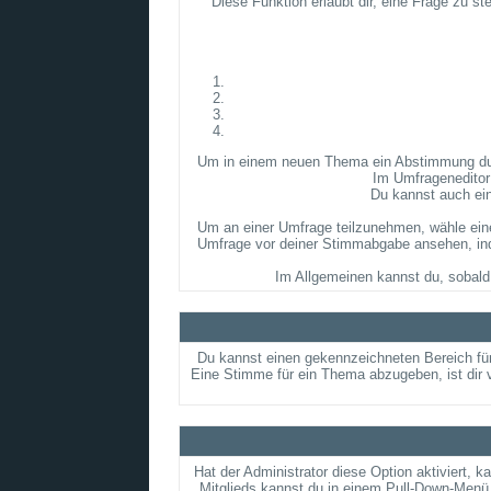
Diese Funktion erlaubt dir, eine Frage zu 
Um in einem neuen Thema ein Abstimmung durch
Im Umfrageneditor 
Du kannst auch ein
Um an einer Umfrage teilzunehmen, wähle eine
Umfrage vor deiner Stimmabgabe ansehen, indem
Im Allgemeinen kannst du, sobald 
Du kannst einen gekennzeichneten Bereich für
Eine Stimme für ein Thema abzugeben, ist dir 
Hat der Administrator diese Option aktiviert, 
Mitglieds kannst du in einem Pull-Down-Menü