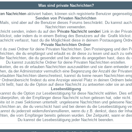
Was sind private Nachrichten?
ten Nachrichten
aktiviert haben, können sich registrierte Benutzer gegenseiti
Senden von Privaten Nachrichten
E-Mails, sind aber auf die Benutzer dieses Forums beschränkt. Du kannst auch
Nachrichten verwenden.
hricht senden, indem du auf den '
Private Nachricht senden
' Link in der Priv
klickst, oder indem du in einem Beitrag des Benutzers auf die
Grafik klickst.
chricht verfasst, hast du die Möglichkeit diese in deinem Postausgang Ordn
Private Nachrichten Ordner
 du zwei Ordner für deine Privaten Nachrichten. Den Posteingang und den P
richten, die du empfängst und erlaubt es dir diese zu lesen und auch zu sehe
ller Nachrichten, die du gesendet und bei denen du angegeben hast, dass du 
Du kannst zusätzliche Ordner für deine Privaten Nachrichten erstellen.
eiten, die es dir erlauben Nachrichten auszuwählen und sie dann entweder zu
en, da der Administrator vermutlich eine Begrenzung der Anzahl der Privaten N
rlaubten Nachrichten überschreitest, kannst du keine neuen Nachrichten empfa
r Ordnerübersicht findest du eine Anzeige wieviel Platz in deinen Ordnern beleg
t ließt, hast du die Option auf diese Nachricht zu antworten oder sie an and
Lesebestätigung
annst du die Option zur Lesebestätigung für diese Nachricht wählen. Dies er
überprüfen, ob der Empfänger diese Nachricht schon gelesen hat, oder nicht.
ite ist in zwei Sektionen unterteilt: ungelesene Nachrichten und gelesene Nac
chrichten an, die du verschickt hast und bei denen du die Lesebestätigung ve
nnst du jederzeit widerrufen/annullieren, wenn du z.B. denkst, dass der Inhalt
chten, die vom Empfänger bereits gelesen wurden. Der Zeitpunkt, wann er die
Du kannst die Lesebestätigung jeder Nachricht beenden.