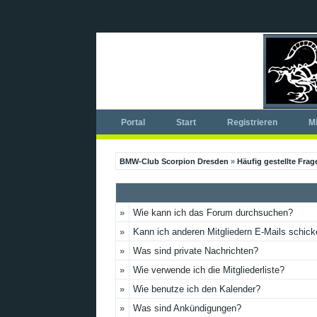
Portal
Start
Registrieren
Mi
BMW-Club Scorpion Dresden
»
Häufig gestellte Frag
»
Wie kann ich das Forum durchsuchen?
»
Kann ich anderen Mitgliedern E-Mails schic
»
Was sind private Nachrichten?
»
Wie verwende ich die Mitgliederliste?
»
Wie benutze ich den Kalender?
»
Was sind Ankündigungen?