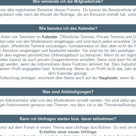
Wie verwende ich die Mitgliederliste?
iste aller registrierten Benutzer dieses Forums. Du kannst die Benutzerlist
gsdatum oder nach der Anzahl der Beiträge, die ein Benutzer erstellt hat, sorti
Wie benutze ich den Kalender?
i Arten von Terminen im
Kalender
: Öffentliche Termine, Private Termine und 
or oder von den Moderatoren eingetragen und sind durch jeden einsehbar. D
auben, öffentliche Termine einzutragen, normalerweise ist dies aber nicht der F
 Benutzer eingetragen und bearbeitet werden. Sie sind nur für den jeweiligen 
als dein eigenes persönliches Onlinetagebuch zu benutzen. Wenn du ein regist
den kannst du auch private Gruppentermine erstellen. Diese sind dann für all
 werden, wenn der Administrator diese Funktion aktiviert hat. Dein Geburts
nem Profil angegeben hast. Anmerkung: Wenn du im Profil nicht das Jahr deine
dem Kalender gezeigt.
Geburtstag einträgst, erscheint dein Name auch auf der
Hauptseite
, wenn du 
Was sind Ankündigungen?
om Administrator oder von den Moderatoren erstellt werden. Sie sind dafür g
gen funktionieren genauso wie Themen, nur dass sie in der Themenauflistung
Kann ich Umfragen starten bzw. daran teilnehmen?
nst auf dem Forum in einem Thema eine Umfrage durchführen. So wird sie ers
Erstellen einer neuen Umfrage