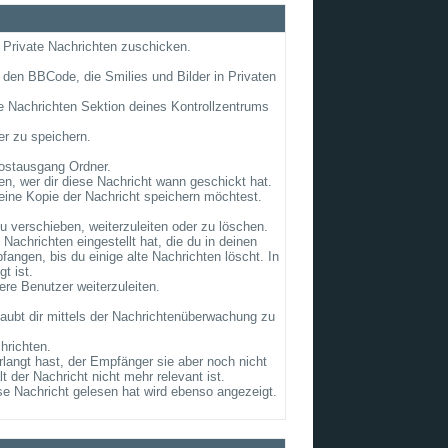
g Private Nachrichten zuschicken.
 den BBCode, die Smilies und Bilder in Privaten
ate Nachrichten Sektion deines Kontrollzentrums
er zu speichern.
ostausgang Ordner.
n, wer dir diese Nachricht wann geschickt hat.
eine Kopie der Nachricht speichern möchtest.
 verschieben, weiterzuleiten oder zu löschen.
achrichten eingestellt hat, die du in deinen
ngen, bis du einige alte Nachrichten löscht. In
t ist.
ere Benutzer weiterzuleiten.
laubt dir mittels der Nachrichtenüberwachung zu
hrichten.
rlangt hast, der Empfänger sie aber noch nicht
 der Nachricht nicht mehr relevant ist.
se Nachricht gelesen hat wird ebenso angezeigt.