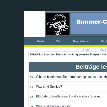
Portal
Start
Registrieren
Mitg
Bank
Glue
BMW-Club Scorpion Dresden
»
Häufig gestellte Fragen
» Beit
Beiträge l
»
Gibt es bestimmte Textformatierungscodes, die ic
»
Was sind Smilies?
»
BBCode Schnellauswahl und klickbare Smilies
»
Was sind Dateianhänge?