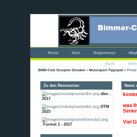
Portal
Start
Registrieren
Mitg
Bank
Glue
BMW-Club Scorpion Dresden
»
Motorsport-Tippspiel
» Portal
Zu den Rennserien
News v
dtm -
koste
2017
was Ih
DTM
Serie
2025
Viel G
Formel 1 - 2017