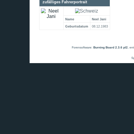
zufälliges Fahrerportrait
Name
Neel Jani
Geburtsdatum
08.12.1983
Forensoftware:
Burning Board 2.3.6 pl2
, en
S