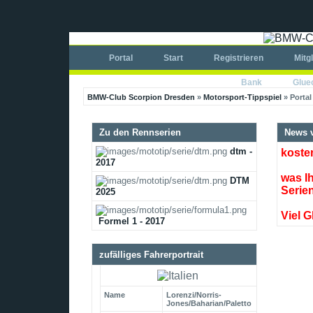
Portal
Start
Registrieren
Mitg
Bank
Glue
BMW-Club Scorpion Dresden
»
Motorsport-Tippspiel
» Portal
Zu den Rennserien
News v
dtm -
koste
2017
was Ih
DTM
Serie
2025
Viel G
Formel 1 - 2017
zufälliges Fahrerportrait
Name
Lorenzi/Norris-
Jones/Baharian/Paletto