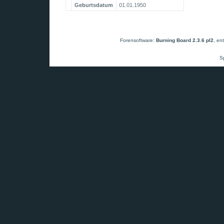
Geburtsdatum
01.01.1950
Forensoftware:
Burning Board 2.3.6 pl2
, en
S