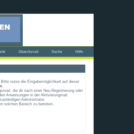
ank
Gluecksrad
Suche
Hilfe
Bitte nutze die Eingabemöglichkeit auf dieser
un
.
smail, die dir nach einer Neu-Registrierung oder
en Anweisungen in der Aktivierungmail.
zuständigen Administrator.
en solchen Bereich zu betreten.