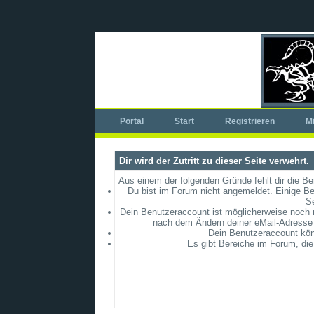
Portal
Start
Registrieren
Mi
Dir wird der Zutritt zu dieser Seite verwehrt.
Aus einem der folgenden Gründe fehlt dir die Be
Du bist im Forum nicht angemeldet. Einige Be
S
Dein Benutzeraccount ist möglicherweise noch ni
nach dem Ändern deiner eMail-Adresse 
Dein Benutzeraccount könn
Es gibt Bereiche im Forum, die