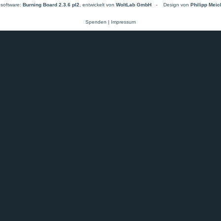
software:
Burning Board 2.3.6 pl2
, entwickelt von
WoltLab GmbH
-
Design von
Philipp Mei
Spenden
|
Impressum