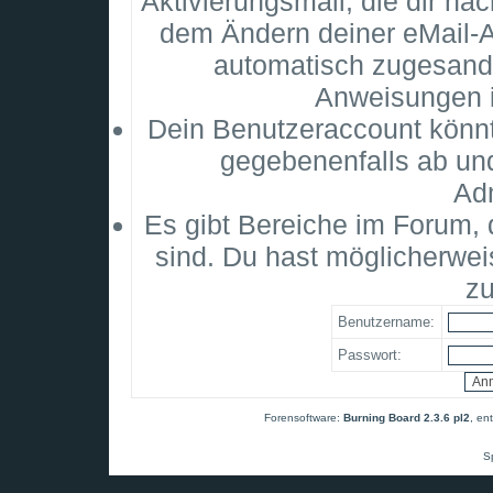
Aktivierungsmail, die dir na
dem Ändern deiner eMail-
automatisch zugesandt
Anweisungen i
Dein Benutzeraccount könnt
gegebenenfalls ab un
Adm
Es gibt Bereiche im Forum,
sind. Du hast möglicherwei
zu
Benutzername:
Passwort:
Forensoftware:
Burning Board 2.3.6 pl2
, en
S