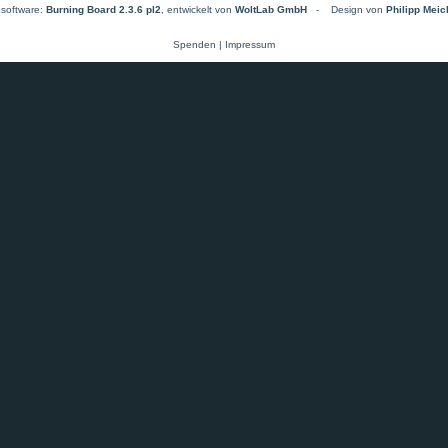
software:
Burning Board 2.3.6 pl2
, entwickelt von
WoltLab GmbH
-
Design von
Philipp Mei
Spenden
|
Impressum