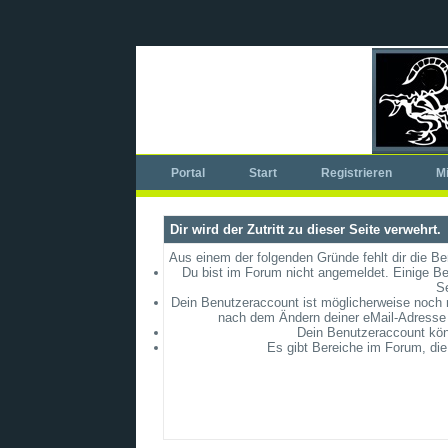
Portal
Start
Registrieren
Mi
Dir wird der Zutritt zu dieser Seite verwehrt.
Aus einem der folgenden Gründe fehlt dir die Be
Du bist im Forum nicht angemeldet. Einige Be
S
Dein Benutzeraccount ist möglicherweise noch ni
nach dem Ändern deiner eMail-Adresse 
Dein Benutzeraccount könn
Es gibt Bereiche im Forum, die