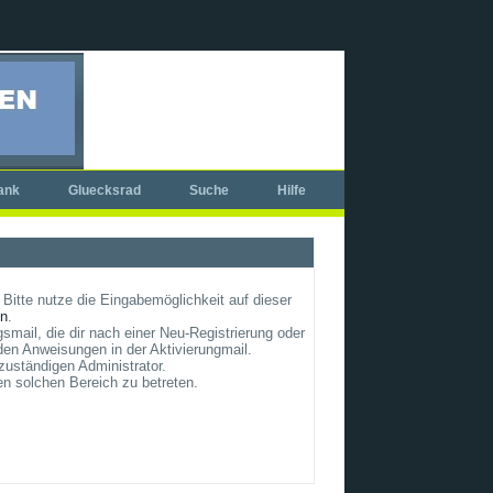
ank
Gluecksrad
Suche
Hilfe
Bitte nutze die Eingabemöglichkeit auf dieser
un
.
smail, die dir nach einer Neu-Registrierung oder
en Anweisungen in der Aktivierungmail.
zuständigen Administrator.
en solchen Bereich zu betreten.