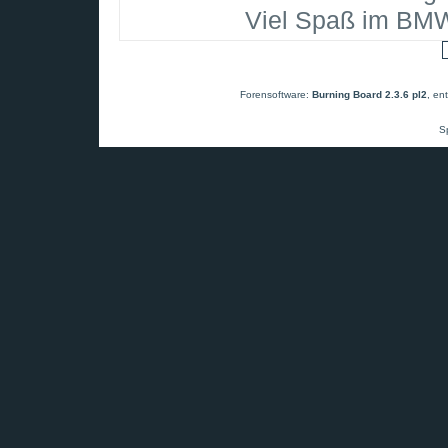
Viel Spaß im BMW
Forensoftware:
Burning Board 2.3.6 pl2
, en
S