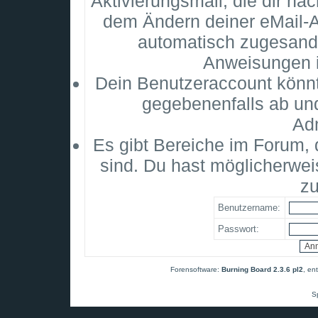
Aktivierungsmail, die dir na
dem Ändern deiner eMail-
automatisch zugesandt
Anweisungen i
Dein Benutzeraccount könnt
gegebenenfalls ab un
Adm
Es gibt Bereiche im Forum,
sind. Du hast möglicherwei
zu
Benutzername:
Passwort:
Forensoftware:
Burning Board 2.3.6 pl2
, en
S